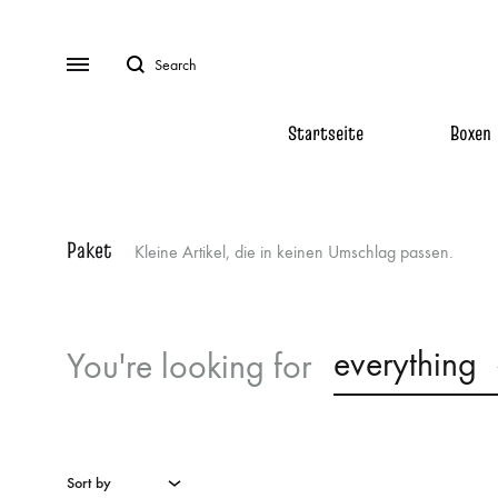
Search
Menu
Startseite
Boxen
Boxen
INFORMATIONEN
PARTNER
Paket
Bücher
Kleine Artikel, die in keinen Umschlag passen.
Zahlung & Versand
Collab-P
Merchendise
Farbschnittinfo
Kooperat
everything
You're looking for
FAQ
Vorschläge
Sort by