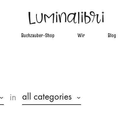
Luminalibri
Entdecke
Buchzauber-Shop
Wir
Blog
eine
Welt
voller
NEUIGKEITEN
Zauber
artner werden
Aktionen
ionen
Blog
all categories
in
Newsletter