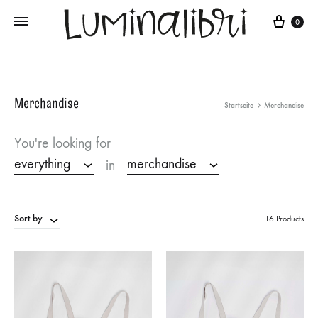
Cart
0
Merchandise
Startseite
Merchandise
You're looking for
everything
merchandise
in
Sort by
16 Products