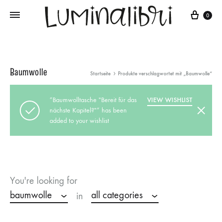
Cart
0
Baumwolle
Startseite
Produkte verschlagwortet mit „Baumwolle“
“Baumwolltasche "Bereit für das
VIEW WISHLIST
nächste Kapitel?"” has been
added to your wishlist
You're looking for
baumwolle
all categories
in