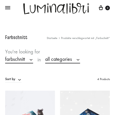
Cart
0
Farbschnitt
Startseite
Produkte verschlagwortet mit „Farbschnitt“
You're looking for
farbschnitt
all categories
in
Sort by
4 Products