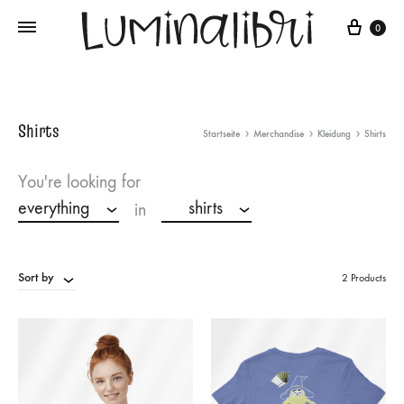
Cart
0
Shirts
Startseite
Merchandise
Kleidung
Shirts
You're looking for
everything
shirts
in
Sort by
2 Products