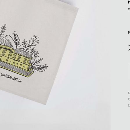
H
u
P
S
C
T