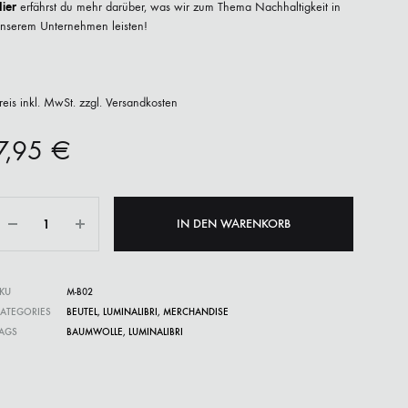
ier
erfährst du mehr darüber, was wir zum Thema Nachhaltigkeit in
nserem Unternehmen leisten!
reis inkl. MwSt. zzgl. Versandkosten
7,95
€
Anzahl
IN DEN WARENKORB
KU
M-B02
ATEGORIES
BEUTEL
,
LUMINALIBRI
,
MERCHANDISE
AGS
BAUMWOLLE
,
LUMINALIBRI