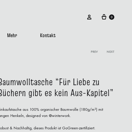
Cart
Sign in
0
Mehr
Kontakt
Product
PREV
NEXT
SONSTIGES
navigatio
Impressum
Baumwolltasche “Für Liebe zu
Büchern gibt es kein Aus-Kapitel”
AGBs
Datenschutzerklärung
inkaufstasche aus 100% organischer Baumwolle (180g/m²) mit
angen Henkeln, designed von @winterwork.
Widerruf
obust & Nachhaltig,
dieses Produkt ist GoGreen-zertifiziert.