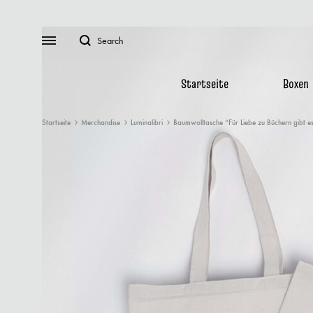
Search
Menu
Startseite
Boxen
Startseite
Merchandise
Luminalibri
Baumwolltasche “Für Liebe zu Büchern gibt es
Boxen
INFORMATIONEN
PARTNER
Bücher
Zahlung & Versand
Collab-P
Merchendise
Farbschnittinfo
Kooperat
FAQ
Vorschläge